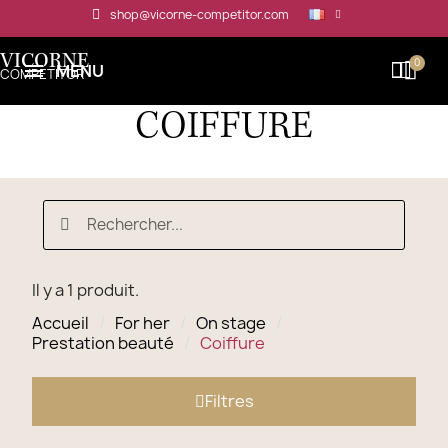
Panneau de gestion des cookies
shop@vicorne-competitor.com
VICORNE
MENU
COMPETITOR
COIFFURE
Il y a 1 produit.
Accueil
For her
On stage
Prestation beauté
Coiffure
Filtres