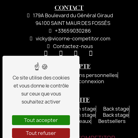
CONTACT
179A Boulevard du Général Giraud
94100 SAINT MAUR DES FOSSÉS
+33659030286
vicky@vicorne-competitor.com
Contactez-nous
MON COMPTE
Inscription
Informations personnelles
Ce site utilise des cookies
Commandes
Déconnexion
et vous donne le contrôle
sur ceux que vous
PLAN DU SITE
souhaitez activer
FOR HER
Before stage
On stage
Back stage
FOR HIM
Before stage
On stage
Back stage
Tout accepter
Promotions
Chèques cadeaux
Bestsellers
Tout refuser
VICORNE