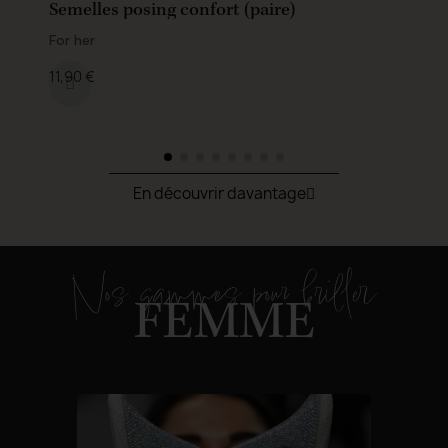
Semelles posing confort (paire)
F
For her
Fo
11,90 €
70
En découvrir davantage
Nos gammes pour briller
FEMME