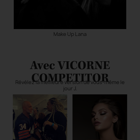
Make Up Lana
Avec VICORNE
COMPETITOR
Révélez la meilleure version de vous-même le
jour J.