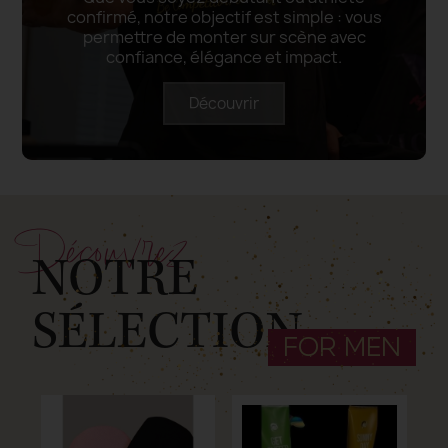
confirmé, notre objectif est simple : vous
permettre de monter sur scène avec
confiance, élégance et impact.
Découvrir
Découvrez
NOTRE
SÉLECTION
FOR MEN