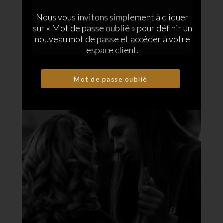
Nous vous invitons simplement à cliquer
sur « Mot de passe oublié » pour définir un
nouveau mot de passe et accéder à votre
espace client.
Make Up Lola
Don't have an account? Sign up