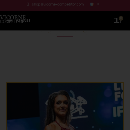
Panneau de gestion des cookies
shop@vicorne-competitor.com
VICORNE
VICORNE
MENU
COMPETITOR
COMPETITOR