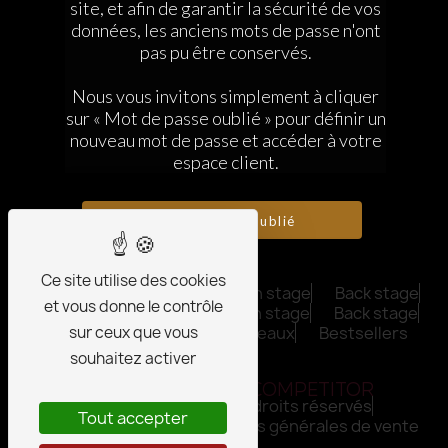
site, et afin de garantir la sécurité de vos
94100 SAINT MAUR DES FOSSÉS
données, les anciens mots de passe n'ont
+33659030286
pas pu être conservés.
vicky@vicorne-competitor.com
Contactez-nous
Nous vous invitons simplement à cliquer
sur « Mot de passe oublié » pour définir un
nouveau mot de passe et accéder à votre
MON COMPTE
espace client.
Inscription
Informations personnelles
Commandes
Déconnexion
Don't have an account? Sign up
PLAN DU SITE
Ce site utilise des cookies
FOR HER
Before stage
On stage
Back stage
et vous donne le contrôle
FOR HIM
Before stage
On stage
Back stage
sur ceux que vous
Promotions
Chèques cadeaux
Bestsellers
souhaitez activer
VICORNE
COMPETITOR
Vistalid 2026 - Tous droits réservés
Tout accepter
Mentions légales
Conditions générales de vente